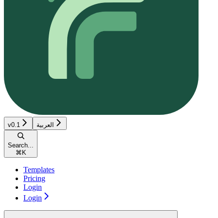
العربية
v0.1
Search...
⌘
K
Templates
Pricing
Login
Login