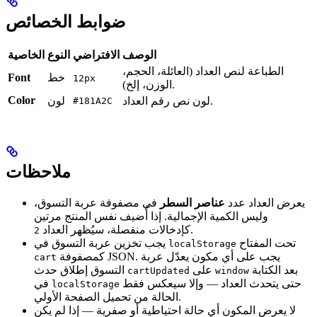
ضوابط الخصائص
الوصف
الافتراضي
النوع
الخاصية
الطباعة لنص العداد (العائلة، الحجم،
خط
Font
12px
الوزن، إلخ).
Color
لون نص رقم العداد.
لون
#181A2C
ملاحظات
يعرض العداد عدد
عناصر السطر
في مصفوفة عربة التسوق،
وليس الكمية الإجمالية. إذا أُضيف نفس المنتج مرتين
.
كإدخالات منفصلة، سيُظهر العداد
2
تحت المفتاح
يجب تخزين عربة التسوق في
localStorage
كمصفوفة JSON. يجب على أي مكون يعدّل عربة
cart
بعد الكتابة
على
التسوق إطلاق حدث
cartUpdated
window
حتى يتحدث العداد — وإلا سيعكس فقط
في
localStorage
الحالة من تحميل الصفحة الأولي.
لا يعرض المكون أي حالة احتياطية أو صفرية — إذا لم يكن