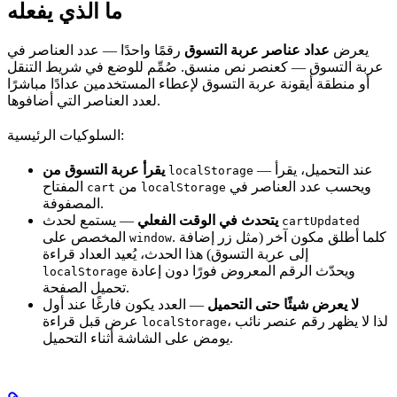
ما الذي يفعله
يعرض
عداد عناصر عربة التسوق
رقمًا واحدًا — عدد العناصر في
عربة التسوق — كعنصر نص منسق. صُمِّم للوضع في شريط التنقل
أو منطقة أيقونة عربة التسوق لإعطاء المستخدمين عدادًا مباشرًا
لعدد العناصر التي أضافوها.
السلوكيات الرئيسية:
— عند التحميل، يقرأ
يقرأ عربة التسوق من
localStorage
ويحسب عدد العناصر في
من
المفتاح
cart
localStorage
المصفوفة.
— يستمع لحدث
يتحدث في الوقت الفعلي
cartUpdated
. كلما أطلق مكون آخر (مثل زر إضافة
المخصص على
window
إلى عربة التسوق) هذا الحدث، يُعيد العداد قراءة
ويحدّث الرقم المعروض فورًا دون إعادة
localStorage
تحميل الصفحة.
لا يعرض شيئًا حتى التحميل
— العدد يكون فارغًا عند أول
، لذا لا يظهر رقم عنصر نائب
عرض قبل قراءة
localStorage
يومض على الشاشة أثناء التحميل.