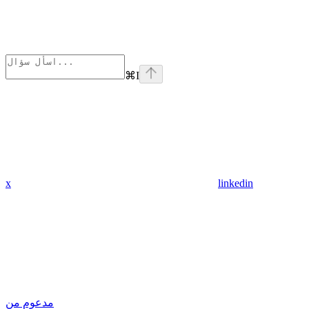
⌘
I
x
linkedin
مدعوم من